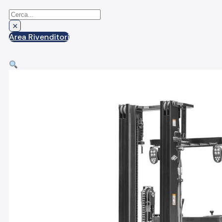
Cerca
×
Area Rivenditori