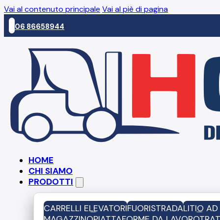
Vai al contenuto principale
Vai al piè di pagina
06 86658944
HOME
CHI SIAMO
PRODOTTI
CARRELLI ELEVATORI
FUORISTRADA
LITIO A
MAGAZZINO
PIATTAFORME DA LAVORO
TRAT