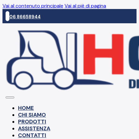
Vai al contenuto principale
Vai al piè di pagina
06 86658944
HOME
CHI SIAMO
PRODOTTI
ASSISTENZA
CONTATTI