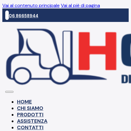
Vai al contenuto principale
Vai al piè di pagina
06 86658944
HOME
CHI SIAMO
PRODOTTI
ASSISTENZA
CONTATTI