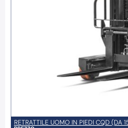
RETRATTILE UOMO IN PIEDI CQD (DA 15