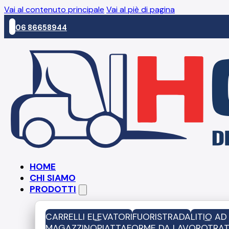
Vai al contenuto principale
Vai al piè di pagina
06 86658944
HOME
CHI SIAMO
PRODOTTI
CARRELLI ELEVATORI
FUORISTRADA
LITIO A
MAGAZZINO
PIATTAFORME DA LAVORO
TRAT