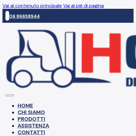
Vai al contenuto principale
Vai al piè di pagina
06 86658944
HOME
CHI SIAMO
PRODOTTI
ASSISTENZA
CONTATTI