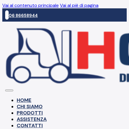
Vai al contenuto principale
Vai al piè di pagina
06 86658944
HOME
CHI SIAMO
PRODOTTI
ASSISTENZA
CONTATTI