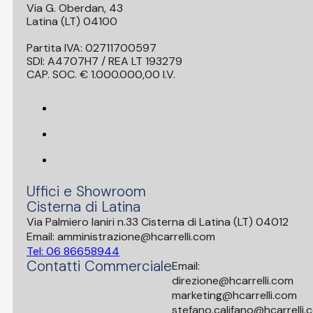
Via G. Oberdan, 43
Latina (LT) 04100
Partita IVA: 02711700597
SDI: A4707H7 / REA LT 193279
CAP. SOC. € 1.000.000,00 I.V.
Uffici e Showroom
Cisterna di Latina
Via Palmiero Ianiri n.33 Cisterna di Latina (LT) 04012
Email: amministrazione@hcarrelli.com
Tel: 06 86658944
Contatti Commerciale
Email:
direzione@hcarrelli.com
marketing@hcarrelli.com
stefano.califano@hcarrelli.