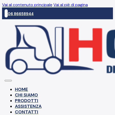
Vai al contenuto principale
Vai al piè di pagina
06 86658944
HOME
CHI SIAMO
PRODOTTI
ASSISTENZA
CONTATTI