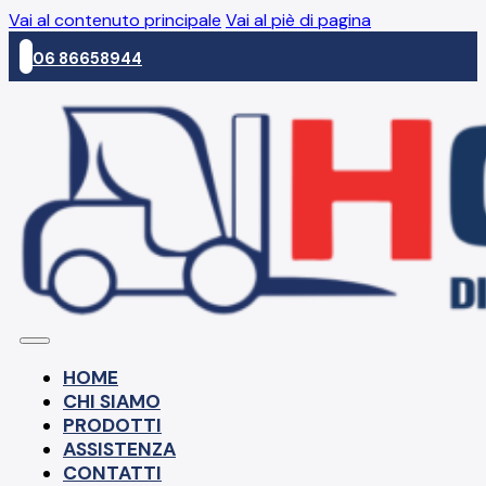
Vai al contenuto principale
Vai al piè di pagina
06 86658944
HOME
CHI SIAMO
PRODOTTI
ASSISTENZA
CONTATTI