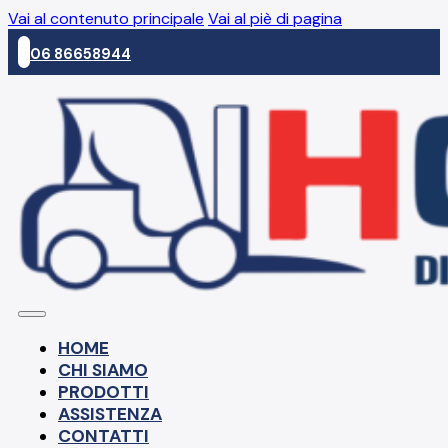
Vai al contenuto principale
Vai al piè di pagina
06 86658944
HOME
CHI SIAMO
PRODOTTI
ASSISTENZA
CONTATTI