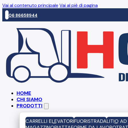
Vai al contenuto principale
Vai al piè di pagina
06 86658944
HOME
CHI SIAMO
PRODOTTI
CARRELLI ELEVATORI
FUORISTRADA
LITIO A
MAGAZZINO
PIATTAFORME DA LAVORO
TRAT