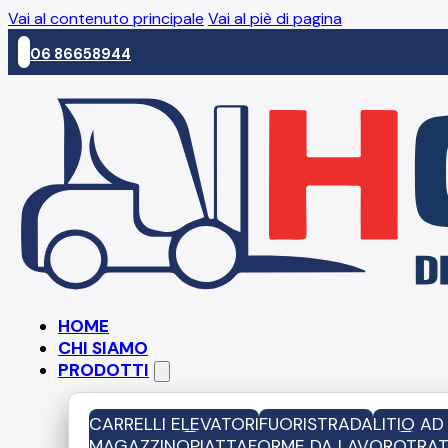
Vai al contenuto principale
Vai al piè di pagina
06 86658944
HOME
CHI SIAMO
PRODOTTI
CARRELLI ELEVATORI
FUORISTRADA
LITIO A
MAGAZZINO
PIATTAFORME DA LAVORO
TRAT