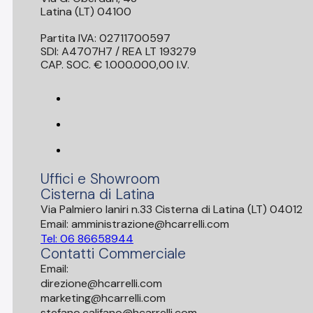
Latina (LT) 04100
Partita IVA: 02711700597
SDI: A4707H7 / REA LT 193279
CAP. SOC. € 1.000.000,00 I.V.
Uffici e Showroom
Cisterna di Latina
Via Palmiero Ianiri n.33 Cisterna di Latina (LT) 04012
Email: amministrazione@hcarrelli.com
Tel: 06 86658944
Contatti Commerciale
Email:
direzione@hcarrelli.com
marketing@hcarrelli.com
stefano.califano@hcarrelli.com