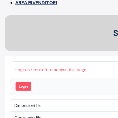
AREA RIVENDITORI
S
Login is required to access this page
Login
Dimensioni file
Conteggio file