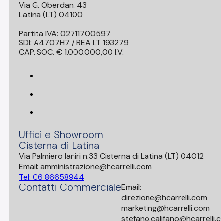
Via G. Oberdan, 43
Latina (LT) 04100
Partita IVA: 02711700597
SDI: A4707H7 / REA LT 193279
CAP. SOC. € 1.000.000,00 I.V.
Uffici e Showroom
Cisterna di Latina
Via Palmiero Ianiri n.33 Cisterna di Latina (LT) 04012
Email: amministrazione@hcarrelli.com
Tel: 06 86658944
Contatti Commerciale
Email:
direzione@hcarrelli.com
marketing@hcarrelli.com
stefano.califano@hcarrelli.