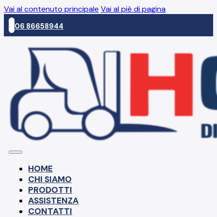
Vai al contenuto principale
Vai al piè di pagina
06 86658944
HOME
CHI SIAMO
PRODOTTI
ASSISTENZA
CONTATTI