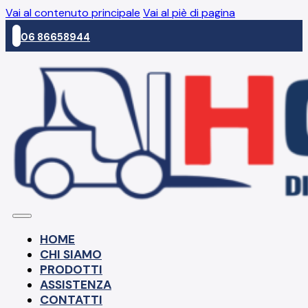
Vai al contenuto principale
Vai al piè di pagina
06 86658944
HOME
CHI SIAMO
PRODOTTI
ASSISTENZA
CONTATTI