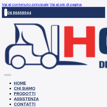
Vai al contenuto principale
Vai al piè di pagina
06 86658944
HOME
CHI SIAMO
PRODOTTI
ASSISTENZA
CONTATTI