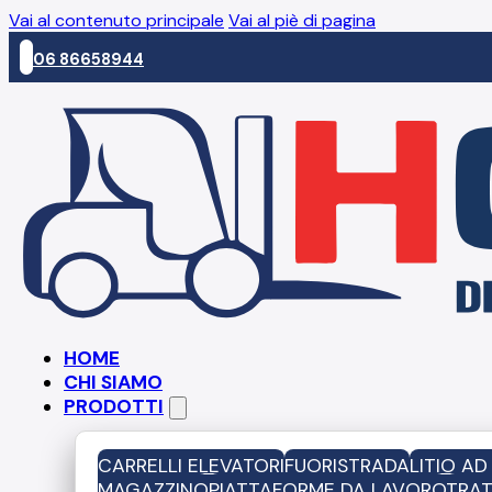
Vai al contenuto principale
Vai al piè di pagina
06 86658944
HOME
CHI SIAMO
PRODOTTI
CARRELLI ELEVATORI
FUORISTRADA
LITIO A
MAGAZZINO
PIATTAFORME DA LAVORO
TRAT