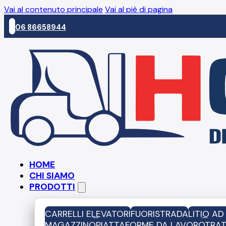
Vai al contenuto principale
Vai al piè di pagina
06 86658944
HOME
CHI SIAMO
PRODOTTI
CARRELLI ELEVATORI
FUORISTRADA
LITIO A
MAGAZZINO
PIATTAFORME DA LAVORO
TRAT